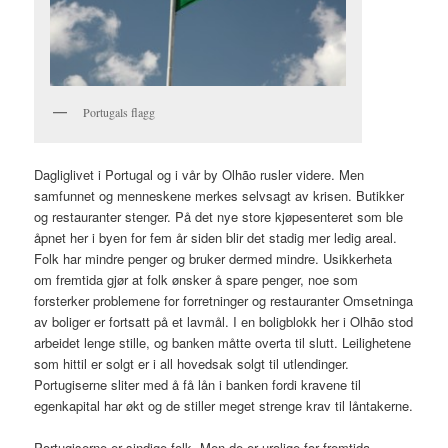
Portugals flagg
Dagliglivet i Portugal og i vår by Olhão rusler videre. Men
samfunnet og menneskene merkes selvsagt av krisen. Butikker
og restauranter stenger. På det nye store kjøpesenteret som ble
åpnet her i byen for fem år siden blir det stadig mer ledig areal.
Folk har mindre penger og bruker dermed mindre. Usikkerheta
om fremtida gjør at folk ønsker å spare penger, noe som
forsterker problemene for forretninger og restauranter Omsetninga
av boliger er fortsatt på et lavmål. I en boligblokk her i Olhão stod
arbeidet lenge stille, og banken måtte overta til slutt. Leilighetene
som hittil er solgt er i all hovedsak solgt til utlendinger.
Portugiserne sliter med å få lån i banken fordi kravene til
egenkapital har økt og de stiller meget strenge krav til låntakerne.
Portugiserne er sindige folk. Men de er urolige for fremtida.