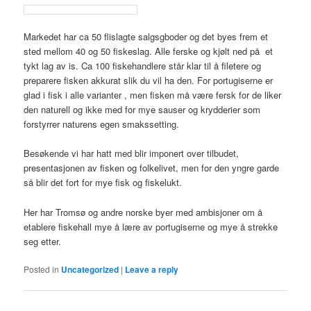
Markedet har ca 50 flislagte salgsgboder og det byes frem et
sted mellom 40 og 50 fiskeslag. Alle ferske og kjølt ned på et
tykt lag av is. Ca 100 fiskehandlere står klar til å filetere og
preparere fisken akkurat slik du vil ha den. For portugiserne er
glad i fisk i alle varianter , men fisken må være fersk for de liker
den naturell og ikke med for mye sauser og krydderier som
forstyrrer naturens egen smakssetting.
Besøkende vi har hatt med blir imponert over tilbudet,
presentasjonen av fisken og folkelivet, men for den yngre garde
så blir det fort for mye fisk og fiskelukt.
Her har Tromsø og andre norske byer med ambisjoner om å
etablere fiskehall mye å lære av portugiserne og mye å strekke
seg etter.
Posted in
Uncategorized
|
Leave a reply