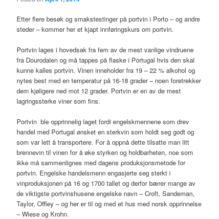
Etter flere besøk og smakstestinger på portvin i Porto – og andre
steder – kommer her et kjapt innføringskurs om portvin.
Portvin lages i hovedsak fra fem av de mest vanlige vindruene
fra Dourodalen og må tappes på flaske i Portugal hvis den skal
kunne kalles portvin. Vinen inneholder fra 19 – 22 % alkohol og
nytes best med en temperatur på 16-18 grader – noen foretrekker
dem kjøligere ned mot 12 grader. Portvin er en av de mest
lagringssterke viner som fins.
Portvin ble opprinnelig laget fordi engelskmennene som drev
handel med Portugal ønsket en sterkvin som holdt seg godt og
som var lett å transportere. For å oppnå dette tilsatte man litt
brennevin til vinen for å øke styrken og holdbarheten, noe som
ikke må sammenlignes med dagens produksjonsmetode for
portvin. Engelske handelsmenn engasjerte seg sterkt i
vinproduksjonen på 16 og 1700 tallet og derfor bærer mange av
de viktigste portvinshusene engelske navn – Croft, Sandeman,
Taylor, Offley – og her er til og med et hus med norsk opprinnelse
– Wiese og Krohn.