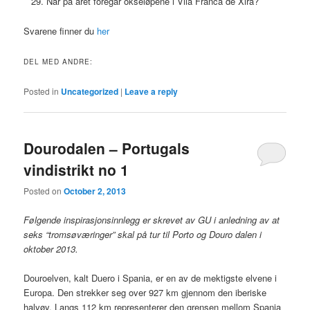
Når på året foregår okseløpene i Vila Franca de Xira?
Svarene finner du
her
DEL MED ANDRE:
Posted in
Uncategorized
|
Leave a reply
Dourodalen – Portugals
vindistrikt no 1
Posted on
October 2, 2013
Følgende inspirasjonsinnlegg er skrevet av GU i anledning av at
seks “tromsøværinger” skal på tur til Porto og Douro dalen i
oktober 2013.
Douroelven, kalt Duero i Spania, er en av de mektigste elvene i
Europa. Den strekker seg over 927 km gjennom den iberiske
halvøy. Langs 112 km representerer den grensen mellom Spania