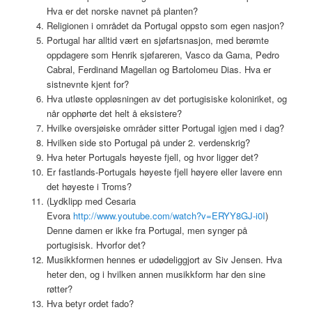
Hva er det norske navnet på planten?
Religionen i området da Portugal oppsto som egen nasjon?
Portugal har alltid vært en sjøfartsnasjon, med berømte
oppdagere som Henrik sjøfareren, Vasco da Gama, Pedro
Cabral, Ferdinand Magellan og Bartolomeu Dias. Hva er
sistnevnte kjent for?
Hva utløste oppløsningen av det portugisiske koloniriket, og
når opphørte det helt å eksistere?
Hvilke oversjøiske områder sitter Portugal igjen med i dag?
Hvilken side sto Portugal på under 2. verdenskrig?
Hva heter Portugals høyeste fjell, og hvor ligger det?
Er fastlands-Portugals høyeste fjell høyere eller lavere enn
det høyeste i Troms?
(Lydklipp med Cesaria
Evora
http://www.youtube.com/watch?v=ERYY8GJ-i0I
)
Denne damen er ikke fra Portugal, men synger på
portugisisk. Hvorfor det?
Musikkformen hennes er udødeliggjort av Siv Jensen. Hva
heter den, og i hvilken annen musikkform har den sine
røtter?
Hva betyr ordet fado?