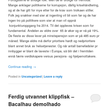
Mange anklager politikerne for korrupsjon, dårlig krisehåndtering,
og at de har gitt for mye etter for de krav som troikaen stiller.
Folk jeg snakker med sier at ingenting vil bli som før og de har
ingen tro på politikere som sier at man vil oppnå
konjunkturoppgang fra 2014. Til det oppleves krisen som for
fundamental. Andelen av eldre over 65 år øker og er nå på 19%.
De fleste av disse lever på minstepensjon som er på 485 euro pr
måned. Mange eldre må derfor prioritere hardt og nedprioritere
blant annet bruk av helsetjenester. Og når antall barnefødsler pr
innbygger er blant de laveste i Europa, så blir det i fremtiden
ennå færre verdiskapere versus pensjons- og hjelpemottakere.
Continue reading
→
Posted in
Uncategorized
|
Leave a reply
Ferdig utvannet klippfisk –
Bacalhau demolhado