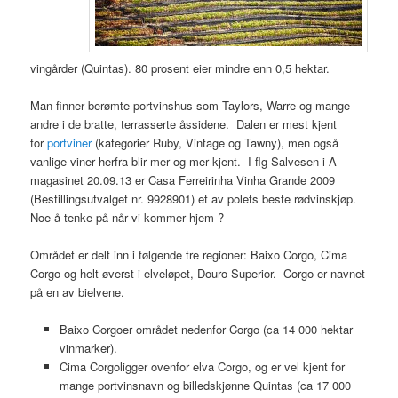
vingårder (Quintas). 80 prosent eier mindre enn 0,5 hektar.
Man finner berømte portvinshus som Taylors, Warre og mange
andre i de bratte, terrasserte åssidene. Dalen er mest kjent
for
portviner
(kategorier Ruby, Vintage og Tawny), men også
vanlige viner herfra blir mer og mer kjent. I flg Salvesen i A-
magasinet 20.09.13 er Casa Ferreirinha Vinha Grande 2009
(Bestillingsutvalget nr. 9928901) et av polets beste rødvinskjøp.
Noe å tenke på når vi kommer hjem ?
Området er delt inn i følgende tre regioner: Baixo Corgo, Cima
Corgo og helt øverst i elveløpet, Douro Superior. Corgo er navnet
på en av bielvene.
Baixo Corgoer området nedenfor Corgo (ca 14 000 hektar
vinmarker).
Cima Corgoligger ovenfor elva Corgo, og er vel kjent for
mange portvinsnavn og billedskjønne Quintas (ca 17 000