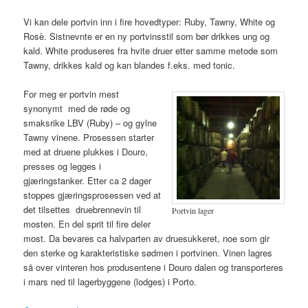
Vi kan dele portvin inn i fire hovedtyper: Ruby, Tawny, White og
Rosè. Sistnevnte er en ny portvinsstil som bør drikkes ung og
kald. White produseres fra hvite druer etter samme metode som
Tawny, drikkes kald og kan blandes f.eks. med tonic.
For meg er portvin mest
synonymt med de røde og
smaksrike LBV (Ruby) – og gylne
Tawny vinene. Prosessen starter
med at druene plukkes i Douro,
presses og legges i
gjæringstanker. Etter ca 2 dager
stoppes gjæringsprosessen ved at
det tilsettes druebrennevin til
Portvin lager
mosten. En del sprit til fire deler
most. Da bevares ca halvparten av druesukkeret, noe som gir
den sterke og karakteristiske sødmen i portvinen. Vinen lagres
så over vinteren hos produsentene i Douro dalen og transporteres
i mars ned til lagerbyggene (lodges) i Porto.