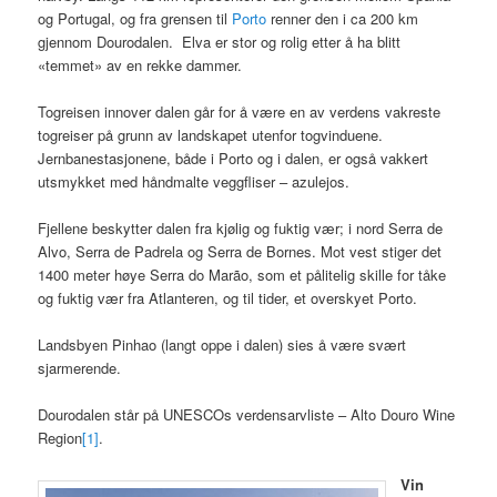
og Portugal, og fra grensen til
Porto
renner den i ca 200 km
gjennom Dourodalen. Elva er stor og rolig etter å ha blitt
«temmet» av en rekke dammer.
Togreisen innover dalen går for å være en av verdens vakreste
togreiser på grunn av landskapet utenfor togvinduene.
Jernbanestasjonene, både i Porto og i dalen, er også vakkert
utsmykket med håndmalte veggfliser – azulejos.
Fjellene beskytter dalen fra kjølig og fuktig vær; i nord Serra de
Alvo, Serra de Padrela og Serra de Bornes. Mot vest stiger det
1400 meter høye Serra do Marão, som et pålitelig skille for tåke
og fuktig vær fra Atlanteren, og til tider, et overskyet Porto.
Landsbyen Pinhao (langt oppe i dalen) sies å være svært
sjarmerende.
Dourodalen står på UNESCOs verdensarvliste – Alto Douro Wine
Region
[1]
.
Vin