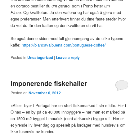
en cortado bestiller du
um garato,
som i Porto heter
um
Pinco.
Og kvaliteten. Ja den varierer og har også å gjøre med
egne preferanser. Men etterhvert finner du dine faste steder hvor
du vet du får den kaffen og den kvaliteten du vil ha.
Se også denne siden med full gjennomgang av de ulike typene
kaffe:
https://blancavalbuena.com/portuguese-coffee/
Posted in
Uncategorized
|
Leave a reply
Imponerende fiskehaller
Posted on
November 6, 2012
«Alle» byer i Portugal har en stort fiskemarked i sin midte. Her i
Olhão – en by på ca 40.000 innbyggere – har man et marked på
ca 1500 m2 bygget i maurisk (nord afrikansk) bygge stil. Her er
et yrende liv hver dag og spesielt på lørdager med hundrevis om
ikke tusenvis av kunder.