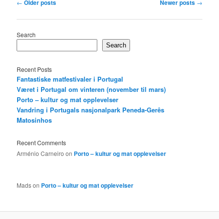
Post
←
Older posts
Newer posts
→
navigation
Search
Search
Recent Posts
Fantastiske matfestivaler i Portugal
Været i Portugal om vinteren (november til mars)
Porto – kultur og mat opplevelser
Vandring i Portugals nasjonalpark Peneda-Gerês
Matosinhos
Recent Comments
Arménio Carneiro
on
Porto – kultur og mat opplevelser
Mads
on
Porto – kultur og mat opplevelser