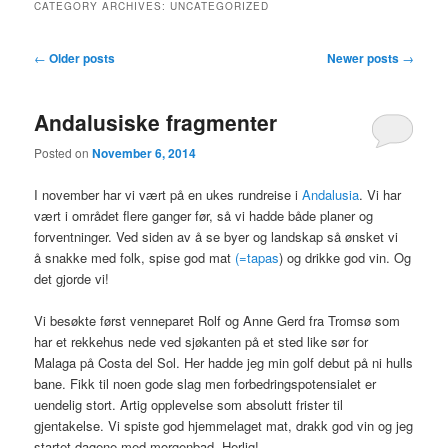
CATEGORY ARCHIVES:
UNCATEGORIZED
Post
←
Older posts
Newer posts
→
navigation
Andalusiske fragmenter
Posted on
November 6, 2014
I november har vi vært på en ukes rundreise i
Andalusia
. Vi har
vært i området flere ganger før, så vi hadde både planer og
forventninger. Ved siden av å se byer og landskap så ønsket vi
å snakke med folk, spise god mat
(=tapas
) og drikke god vin. Og
det gjorde vi!
Vi besøkte først venneparet Rolf og Anne Gerd fra Tromsø som
har et rekkehus nede ved sjøkanten på et sted like sør for
Malaga på Costa del Sol. Her hadde jeg min golf debut på ni hulls
bane. Fikk til noen gode slag men forbedringspotensialet er
uendelig stort. Artig opplevelse som absolutt frister til
gjentakelse. Vi spiste god hjemmelaget mat, drakk god vin og jeg
startet dagene med morgenbad. Herlig!