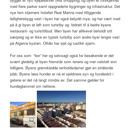
bygget et nytt kjøpesenter (Ria Shopping) og byen er forskjønnet
med flere parker samt oppgraderte bygninger og infrastruktur. Det
nye fem stjerners hotellet Real Marina med tilliggende
leilighetsbygg vest i byen har også betydd mye, og har vært med
på å gi byen et løft som turistby og bidratt til å bedre byens
restaurant- og turisttilbud. Men byen har allikevel beholdt sitt
særpreg og er ikke en typisk turistby som andre byer lengre vest
på Algarve kysten. Olhão har sjel og rustikk sjarm.
For oss som “bor” her og selvsagt også for besøkende er det
svært gledelig at byen fremstår som renere og mer velstelt enn
tidligere. Byens grønnkledde renholdsdamer gjør en strålende
jobb. Byens løse hunder er nå et sjeldnere syn og hundeskit i
gatene er det nå langt mindre av. Det samme gjelder for
hundeglammet om nettene.