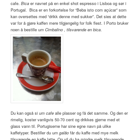
cafe.
Bica
er navnet på en enkel shot espresso i Lisboa og sør i
Portugal. Bica er en forkortelse for “Beba isto com
açúcar” som
kan oversettes med “drikk denne med sukker”.
Det sies at dette
var for å gjøre kaffen mere tilgjengelig for folk flest. I Porto bruker
noen å bestille u
m
Cimbalino , tilsvarende en bica
.
Du kan også si
um cafe
alle plasser og få det samme. Og den er
rimelig, koster vanligvis 50-70 cent og drikkes gjerne med et
glass vann til. Portugiserne har sine egne navn på ulike
kaffetyper. Bestiller du u
m galão
får du kaffe med mye melk
tilsvarende en kaffe latte. Og vil du ha mindre melk tilsvarende