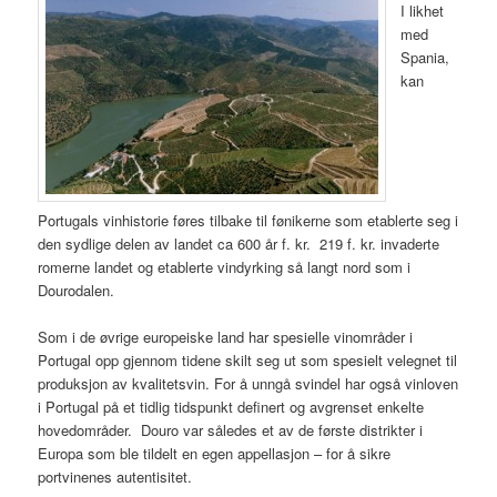
I likhet
med
Spania,
kan
Portugals vinhistorie føres tilbake til fønikerne som etablerte seg i
den sydlige delen av landet ca 600 år f. kr. 219 f. kr. invaderte
romerne landet og etablerte vindyrking så langt nord som i
Dourodalen.
Som i de øvrige europeiske land har spesielle vinområder i
Portugal opp gjennom tidene skilt seg ut som spesielt velegnet til
produksjon av kvalitetsvin. For å unngå svindel har også vinloven
i Portugal på et tidlig tidspunkt definert og avgrenset enkelte
hovedområder. Douro var således et av de første distrikter i
Europa som ble tildelt en egen appellasjon – for å sikre
portvinenes autentisitet.