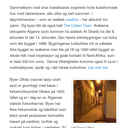
Gammelbyen med sine marokkansk inspirerte hvite kubeformede
hus med takterrasser, alle ulike og satt sammen i
labyrintmønster – som en arabisk
medina
– har absolutt sin
sjarm. Og byen blir da også kalt
The Cubist Town
. Araberne
okkuperte Algarve (som kommer fra arabisk Al Gharb) fra det 8.
århundre til det 13. århundre. Den første steinbygningen var kirka
som ble bygget i 1698. Bygningenes kubistiske stil er således
ikke bygget av araberne men ble på 18 og 1900 tallet bygget av
lokale folk med inspirasjon og gode kontakt til Nord-Afrika, som
er bare 230 km unna. Denne tilhørigheten kommer også til syne i
mattradisjoner, språk og i det lokale kulturlivet.
Les mer her.
Byen Olhão (navnet betyr stort
øye) er grunnlagt med basis i
fiskerivirksomhet tilbake på 1600
tallet og er i dag en av Algarves
største fiskerihavner. Byen har
flere fiskemottak og fabrikker som
blant annet produserer hermetikk
basert på sardiner, tunfisk og
makrell som fiskes i nærheten. Et
Old Town Olhao