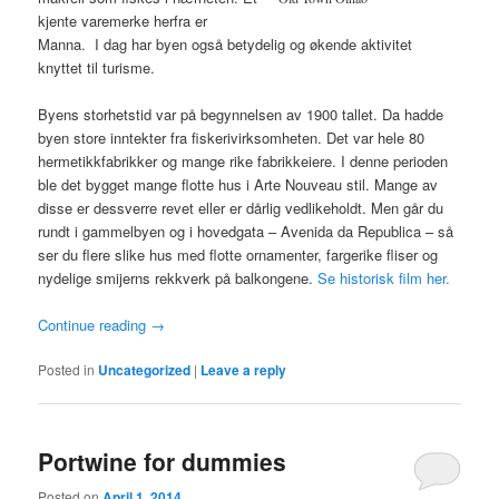
kjente varemerke herfra er
Manna. I dag har byen også betydelig og økende aktivitet
knyttet til turisme.
Byens storhetstid var på begynnelsen av 1900 tallet. Da hadde
byen store inntekter fra fiskerivirksomheten. Det var hele 80
hermetikkfabrikker og mange rike fabrikkeiere. I denne perioden
ble det bygget mange flotte hus i Arte Nouveau stil. Mange av
disse er dessverre revet eller er dårlig vedlikeholdt. Men går du
rundt i gammelbyen og i hovedgata – Avenida da Republica – så
ser du flere slike hus med flotte ornamenter, fargerike fliser og
nydelige smijerns rekkverk på balkongene.
Se historisk film her.
Continue reading
→
Posted in
Uncategorized
|
Leave a reply
Portwine for dummies
Posted on
April 1, 2014