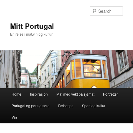
Skip
Skip
to
to
Sear
primary
secondary
content
content
Mitt Portugal
En reise i mat,vin og kultur
Main
Home
Inspirasjon
Mat med vekt på sjømat
Portretter
menu
Portugal og portugisere
Reisetips
Sport og kultur
Vin