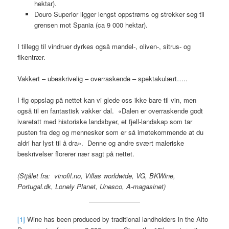
hektar).
Douro Superior ligger lengst oppstrøms og strekker seg til
grensen mot Spania (ca 9 000 hektar).
I tillegg til vindruer dyrkes også mandel-, oliven-, sitrus- og
fikentrær.
Vakkert – ubeskrivelig – overraskende – spektakulært…..
I flg oppslag på nettet kan vi glede oss ikke bare til vin, men
også til en fantastisk vakker dal. «Dalen er overraskende godt
ivaretatt med historiske landsbyer, et fjell-landskap som tar
pusten fra deg og mennesker som er så imøtekommende at du
aldri har lyst til å dra». Denne og andre svært maleriske
beskrivelser florerer nær sagt på nettet.
(Stjålet fra: vinofil.no, Villas worldwide, VG, BKWine,
Portugal.dk, Lonely Planet, Unesco, A-magasinet)
[1]
Wine has been produced by traditional landholders in the Alto