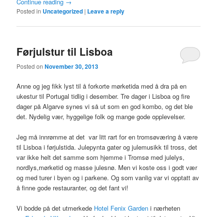
Continue reading
→
Posted in
Uncategorized
|
Leave a reply
Førjulstur til Lisboa
Posted on
November 30, 2013
Anne og jeg fikk lyst til å forkorte mørketida med å dra på en
ukestur til Portugal tidlig i desember. Tre dager i Lisboa og fire
dager på Algarve synes vi så ut som en god kombo, og det ble
det. Nydelig vær, hyggelige folk og mange gode opplevelser.
Jeg må innrømme at det var litt rart for en tromsøværing å være
til Lisboa i førjulstida. Julepynta gater og julemusikk til tross, det
var ikke helt det samme som hjemme i Tromsø med julelys,
nordlys,mørketid og masse julesnø. Men vi koste oss i godt vær
og med turer i byen og i parkene. Og som vanlig var vi opptatt av
å finne gode restauranter, og det fant vi!
Vi bodde på det utmerkede
Hotel Fenix Garden
i nærheten