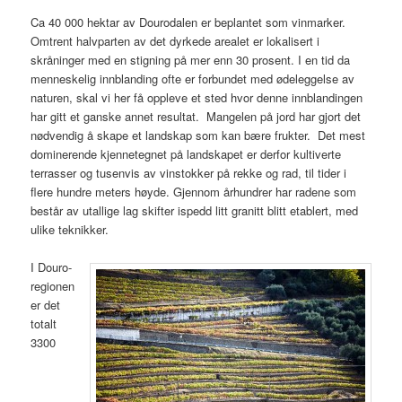
Ca 40 000 hektar av Dourodalen er beplantet som vinmarker.
Omtrent halvparten av det dyrkede arealet er lokalisert i
skråninger med en stigning på mer enn 30 prosent. I en tid da
menneskelig innblanding ofte er forbundet med ødeleggelse av
naturen, skal vi her få oppleve et sted hvor denne innblandingen
har gitt et ganske annet resultat. Mangelen på jord har gjort det
nødvendig å skape et landskap som kan bære frukter. Det mest
dominerende kjennetegnet på landskapet er derfor kultiverte
terrasser og tusenvis av vinstokker på rekke og rad, til tider i
flere hundre meters høyde. Gjennom århundrer har radene som
består av utallige lag skifter ispedd litt granitt blitt etablert, med
ulike teknikker.
I Douro-
regionen
er det
totalt
3300