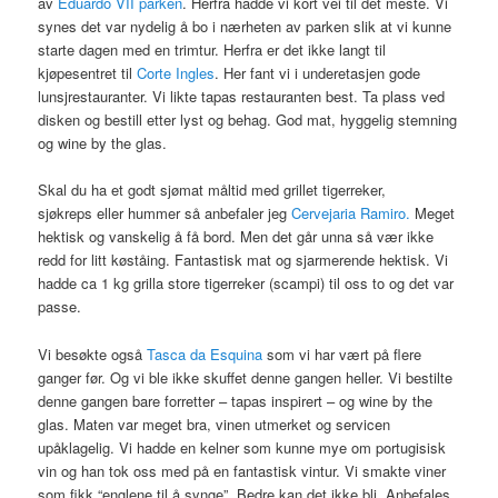
av
Eduardo VII parken
. Herfra hadde vi kort vei til det meste. Vi
synes det var nydelig å bo i nærheten av parken slik at vi kunne
starte dagen med en trimtur. Herfra er det ikke langt til
kjøpesentret til
Corte Ingles
. Her fant vi i underetasjen gode
lunsjrestauranter. Vi likte tapas restauranten best. Ta plass ved
disken og bestill etter lyst og behag. God mat, hyggelig stemning
og wine by the glas.
Skal du ha et godt sjømat måltid med grillet tigerreker,
sjøkreps eller hummer så anbefaler jeg
Cervejaria Ramiro.
Meget
hektisk og vanskelig å få bord. Men det går unna så vær ikke
redd for litt køståing. Fantastisk mat og sjarmerende hektisk. Vi
hadde ca 1 kg grilla store tigerreker (scampi) til oss to og det var
passe.
Vi besøkte også
Tasca da Esquina
som vi har vært på flere
ganger før. Og vi ble ikke skuffet denne gangen heller. Vi bestilte
denne gangen bare forretter – tapas inspirert – og wine by the
glas. Maten var meget bra, vinen utmerket og servicen
upåklagelig. Vi hadde en kelner som kunne mye om portugisisk
vin og han tok oss med på en fantastisk vintur. Vi smakte viner
som fikk “englene til å synge”. Bedre kan det ikke bli. Anbefales.