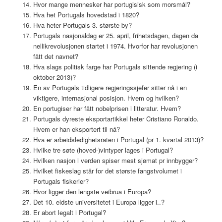
Hvor mange mennesker har portugisisk som morsmål?
Hva het Portugals hovedstad i 1820?
Hva heter Portugals 3. største by?
Portugals nasjonaldag er 25. april, frihetsdagen, dagen da
nellikrevolusjonen startet i 1974. Hvorfor har revolusjonen
fått det navnet?
Hva slags politisk farge har Portugals sittende regjering (i
oktober 2013)?
En av Portugals tidligere regjeringssjefer sitter nå i en
viktigere, internasjonal posisjon. Hvem og hvilken?
En portugiser har fått nobelprisen i litteratur. Hvem?
Portugals dyreste eksportartikkel heter Cristiano Ronaldo.
Hvem er han eksportert til nå?
Hva er arbeidsledighetsraten i Portugal (pr 1. kvartal 2013)?
Hvilke tre søte (hoved-)vintyper lages i Portugal?
Hvilken nasjon i verden spiser mest sjømat pr innbygger?
Hvilket fiskeslag står for det største fangstvolumet i
Portugals fiskerier?
Hvor ligger den lengste veibrua i Europa?
Det 10. eldste universitetet i Europa ligger i..?
Er abort legalt i Portugal?