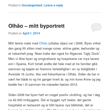
Posted in
Uncategorized
|
Leave a reply
Olhão – mitt byportrett
Posted on
April 1, 2014
Mitt første møte med
Olhão
(uttales oljao) var i 2006. Byen virket
den gang litt sliten med mange ruiner, skitne gater, løshunder og
et industrielt preg. Noen kalte den også for Algarves ”Ugly Duck”.
Men vi likte byen og omgivelsene og husprisene var mye lavere
enn i Spania. Kort fortalt endte det hele med at tre familier gikk
sammen og kjøpte en fireroms ferieleilighet i en ny boligblokk i
Avenida 16 Junho, like ved fiskerihavna i Olhão. Siden da har vi
vært her både to og tre ganger hvert år, og min kone Anne og jeg
bodde her i til sammen tre måneder høsten 2012.
Siden 2006 har byen hatt en meget positiv utvikling, og har i dag
ca 42.000 innbyggere. Det er bygget nytt teater, det gamle
hospitalet er restaurert og er blitt byens nye bibliotek, det er