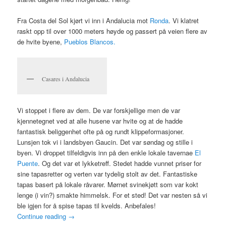
Fra Costa del Sol kjørt vi inn i Andalucia mot
Ronda
. Vi klatret
raskt opp til over 1000 meters høyde og passert på veien flere av
de hvite byene,
Pueblos Blancos.
Casares i Andalucia
Vi stoppet i flere av dem. De var forskjellige men de var
kjennetegnet ved at alle husene var hvite og at de hadde
fantastisk beliggenhet ofte på og rundt klippeformasjoner.
Lunsjen tok vi i landsbyen Gaucin. Det var søndag og stille i
byen. Vi droppet tilfeldigvis inn på den enkle lokale tavernae
El
Puente
. Og det var et lykketreff. Stedet hadde vunnet priser for
sine tapasretter og verten var tydelig stolt av det. Fantastiske
tapas basert på lokale råvarer. Mørnet svinekjøtt som var kokt
lenge (i vin?) smakte himmelsk. For et sted! Det var nesten så vi
ble igjen for å spise tapas til kvelds. Anbefales!
Continue reading
→