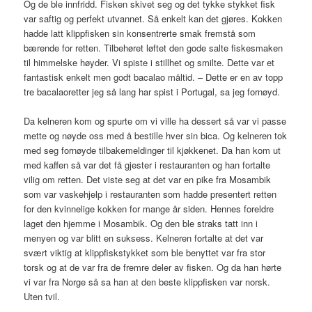
Og de ble innfridd. Fisken skivet seg og det tykke stykket fisk
var saftig og perfekt utvannet. Så enkelt kan det gjøres. Kokken
hadde latt klippfisken sin konsentrerte smak fremstå som
bærende for retten. Tilbehøret løftet den gode salte fiskesmaken
til himmelske høyder. Vi spiste i stillhet og smilte. Dette var et
fantastisk enkelt men godt bacalao måltid. – Dette er en av topp
tre bacalaoretter jeg så lang har spist i Portugal, sa jeg fornøyd.
Da kelneren kom og spurte om vi ville ha dessert så var vi passe
mette og nøyde oss med å bestille hver sin bica. Og kelneren tok
med seg fornøyde tilbakemeldinger til kjøkkenet. Da han kom ut
med kaffen så var det få gjester i restauranten og han fortalte
vilig om retten. Det viste seg at det var en pike fra Mosambik
som var vaskehjelp i restauranten som hadde presentert retten
for den kvinnelige kokken for mange år siden. Hennes foreldre
laget den hjemme i Mosambik. Og den ble straks tatt inn i
menyen og var blitt en suksess. Kelneren fortalte at det var
svært viktig at klippfiskstykket som ble benyttet var fra stor
torsk og at de var fra de fremre deler av fisken. Og da han hørte
vi var fra Norge så sa han at den beste klippfisken var norsk.
Uten tvil.