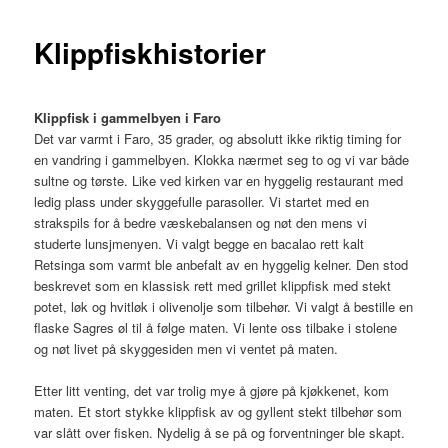
Klippfiskhistorier
Klippfisk i gammelbyen i Faro
Det var varmt i Faro, 35 grader, og absolutt ikke riktig timing for
en vandring i gammelbyen. Klokka nærmet seg to og vi var både
sultne og tørste. Like ved kirken var en hyggelig restaurant med
ledig plass under skyggefulle parasoller. Vi startet med en
strakspils for å bedre væskebalansen og nøt den mens vi
studerte lunsjmenyen. Vi valgt begge en bacalao rett kalt
Retsinga som varmt ble anbefalt av en hyggelig kelner. Den stod
beskrevet som en klassisk rett med grillet klippfisk med stekt
potet, løk og hvitløk i olivenolje som tilbehør. Vi valgt å bestille en
flaske Sagres øl til å følge maten. Vi lente oss tilbake i stolene
og nøt livet på skyggesiden men vi ventet på maten.
Etter litt venting, det var trolig mye å gjøre på kjøkkenet, kom
maten. Et stort stykke klippfisk av og gyllent stekt tilbehør som
var slått over fisken. Nydelig å se på og forventninger ble skapt.