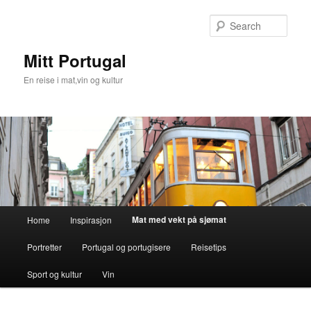
Skip
to
Sear
primary
content
Mitt Portugal
En reise i mat,vin og kultur
Main
Mat med vekt på sjømat
Home
Inspirasjon
menu
Portretter
Portugal og portugisere
Reisetips
Sport og kultur
Vin