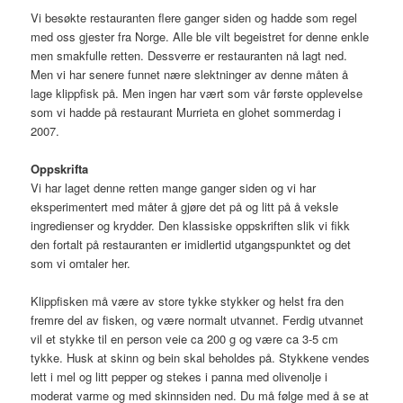
Vi besøkte restauranten flere ganger siden og hadde som regel
med oss gjester fra Norge. Alle ble vilt begeistret for denne enkle
men smakfulle retten. Dessverre er restauranten nå lagt ned.
Men vi har senere funnet nære slektninger av denne måten å
lage klippfisk på. Men ingen har vært som vår første opplevelse
som vi hadde på restaurant Murrieta en glohet sommerdag i
2007.
Oppskrifta
Vi har laget denne retten mange ganger siden og vi har
eksperimentert med måter å gjøre det på og litt på å veksle
ingredienser og krydder. Den klassiske oppskriften slik vi fikk
den fortalt på restauranten er imidlertid utgangspunktet og det
som vi omtaler her.
Klippfisken må være av store tykke stykker og helst fra den
fremre del av fisken, og være normalt utvannet. Ferdig utvannet
vil et stykke til en person veie ca 200 g og være ca 3-5 cm
tykke. Husk at skinn og bein skal beholdes på. Stykkene vendes
lett i mel og litt pepper og stekes i panna med olivenolje i
moderat varme og med skinnsiden ned. Du må følge med å se at