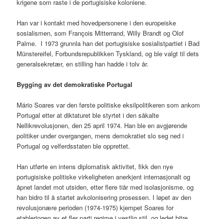
krigene som raste i de portugisiske koloniene.
Han var i kontakt med hovedpersonene i den europeiske
sosialismen, som François Mitterrand, Willy Brandt og Olof
Palme. I 1973 grunnla han det portugisiske sosialistpartiet i Bad
Münstereifel, Forbundsrepublikken Tyskland, og ble valgt til dets
generalsekretær, en stilling han hadde i tolv år.
Bygging av det demokratiske Portugal
Mário Soares var den første politiske eksilpolitikeren som ankom
Portugal etter at diktaturet ble styrtet i den såkalte
Nellikrevolusjonen, den 25 april 1974. Han ble en avgjørende
politiker under overgangen, mens demokratiet slo seg ned i
Portugal og velferdsstaten ble opprettet.
Han utførte en intens diplomatisk aktivitet, fikk den nye
portugisiske politiske virkeligheten anerkjent internasjonalt og
åpnet landet mot utsiden, etter flere tiår med isolasjonisme, og
han bidro til å startet avkolonisering prosessen. I løpet av den
revolusjonære perioden (1974-1975) kjempet Soares for
etableringen av et fler parti regime i vestlig stil, og ledet bitre