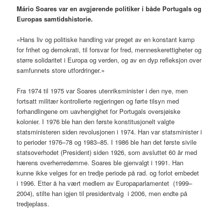
Mário Soares var en avgjørend
e politiker i både Portugals og
Europas samtidshistorie.
«Hans liv og politiske handling var preget av en konstant kamp
for frihet og demokrati, til forsvar for fred, menneskerettigheter og
større solidaritet i Europa og verden, og av en dyp refleksjon over
samfunnets store utfordringer.»
Fra 1974 til 1975 var Soares utenriksminister i den nye, men
fortsatt militær kontrollerte regjeringen og førte tilsyn med
forhandlingene om uavhengighet for Portugals oversjøiske
kolonier. I 1976 ble han den første konstitusjonelt valgte
statsministeren siden revolusjonen i 1974. Han var statsminister i
to perioder 1976–78 og 1983–85. I 1986 ble han det første sivile
statsoverhodet (President) siden 1926, som avsluttet 60 år med
hærens overherredømme. Soares ble gjenvalgt i 1991. Han
kunne ikke velges for en tredje periode på rad. og forlot embedet
i 1996. Etter å ha vært medlem av Europaparlamentet (1999–
2004), stilte han igjen til presidentvalg i 2006, men endte på
tredjeplass.