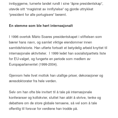
innbyggerne, turnerte landet rundt i sine “åpne presidentskap”,
utøvde sitt “magistrat av innflytelse” og gjorde uttrykket
“president for alle portugisere” berømt.
En stemme som ble hørt internasjonalt
I 1996 overtok Mário Soares presidentskapet i stiftelsen som
bærer hans navn, og samlet viktige eiendommer innen
samtidshistorie. Han utførte fortsatt et betydelig arbeid knyttet til
internasjonale aktiviteter. I 1999 ledet han sosialistpartiets liste
for EU-valget, og fungerte en periode som medlem av
Europaparlamentet (1999-2004).
Gjennom hele livet mottok han utallige priser, dekorasjoner og
æresdoktorater fra hele verden.
Selv om han ofte ble invitert til å tale på internasjonale
konferanser og kollokvier, sluttet han aldri å skrive, tenke og
debattere om de store globale temaene, så vel som å tale
offentlig til forsvar for verdiene han trodde på.