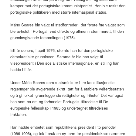
kamper mot det portugisiske kommunistpartiet. Han ble raskt den
portugisiske politikeren med større internasjonal status.
Mário Soares blir valgt til stedfortreder i det første frie valget som
ble avholdt i Portugal, ved direkte og allmenn stemmerett, til den
grunnlovgivende forsamlingen (1975).
Ett år senere, i april 1976, stemte han for den portugisiske
demokratiske grunnloven. Samme år ble han valgt til
visepresident i Den sosialistiske internasjonale, en stilling han
hadde i ti år.
Under Mário Soares som statsminister i tre konstitusjonelle
regjeringer ble avgjørende skritt tatt for å etablere velferdsstaten
og å gi folket grunnleggende rettigheter og friheter. Det var også
han som ba om og forhandlet Portugals tiltredelse til De
europeiske fellesskap i 1985 og undertegnet tiltredelses
traktaten.
Han hadde embetet som republikkens president i to perioder
(1986-1996), og tok i bruk en ny form for presidentskap: nærmere