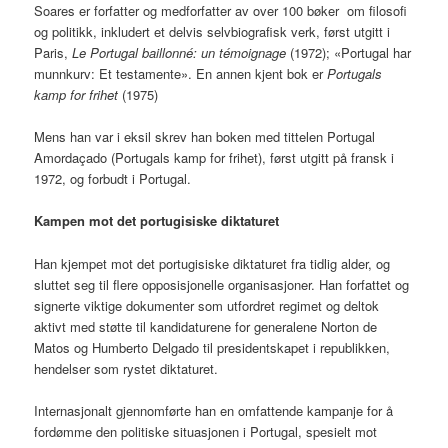
Soares er forfatter og medforfatter av over 100 bøker om filosofi
og politikk, inkludert et delvis selvbiografisk verk, først utgitt i
Paris,
Le Portugal baillonné: un témoignage
(1972); «Portugal har
munnkurv: Et testamente». En annen kjent bok er
Portugals
kamp for frihet
(1975)
Mens han var i eksil skrev han boken med tittelen Portugal
Amordaçado (Portugals kamp for frihet), først utgitt på fransk i
1972, og forbudt i Portugal.
Kampen mot det portugisiske diktaturet
Han kjempet mot det portugisiske diktaturet fra tidlig alder, og
sluttet seg til flere opposisjonelle organisasjoner. Han forfattet og
signerte viktige dokumenter som utfordret regimet og deltok
aktivt med støtte til kandidaturene for generalene Norton de
Matos og Humberto Delgado til presidentskapet i republikken,
hendelser som rystet diktaturet.
Internasjonalt gjennomførte han en omfattende kampanje for å
fordømme den politiske situasjonen i Portugal, spesielt mot