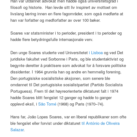
Han var utdannet advokat men hadde også universitetsgrad i
filosofi og historie. Han levde sitt liv inspirert av mottoet om
livslang læring innen en flere fagområder, som også medførte at
han var forfatter og medforfatter av over 100 bøker.
Soares var statsminister i to perioder, president i to perioder og
hadde flere betydningsfulle internasjonale verv.
Den unge Soares studerte ved Universitetet
i Lisboa
og ved Det
juridiske fakultet ved Sorbonne i Paris, og ble studentaktivist og
begynte deretter å praktisere som advokat for å forsvare politiske
dissidenter. I 1964 grunnla han og andre en hemmelig forening,
Den portugisiske sosialistiske aksjonen, som senere ble
omdannet til Det portugisiske sosialistpartiet (Partido Socialista
Portuguesa). Frem til det høyreorienterte diktaturet falt i 1974
hadde Soares blitt fengslet 12 ganger og hadde to ganger
opplevd eksil, i
São Tomé
(1968) og Paris (1970–74).
Hans far, João Lopes Soares, var en liberal republikaner som ofte
ble fengslet eller forvist under diktaturet
til António de Oliveira
Salazar
.