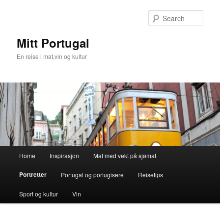
Skip
to
Sear
primary
content
Mitt Portugal
En reise i mat,vin og kultur
Main
Home
Inspirasjon
Mat med vekt på sjømat
menu
Portretter
Portugal og portugisere
Reisetips
Sport og kultur
Vin