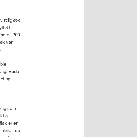
v religiøse
tet til
faste i 200
isk var
.
 ble
eng. Både
et og
s
iktig som
ktig
fisk er en
ambik. I de