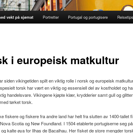
ed vekt på sjømat
Portretter
Portugal og portugisere
Reisetip
sk i europeisk matkultur
r siden vikingetiden spilt en viktig rolle i norsk og europeisk matkultu
 spesielt torsk har vært en viktig og essensiell del av kostholdet og h
ktig handelsvare. Vikingene kjøpte klær, krydderier samt gull og glitte
 med tørket torsk.
e fiskere og fiskere fra andre land har helt fra slutten av 1400-tallet f
 Nova Scotia og New Foundland. I 1504 etablerte portugiserne seg p
og kalte øya for Ilhas de Bacalhau. Her fisket de store mengder tor