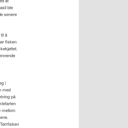
ed at
asil ble
 de senere
til å
ør fisken
kekjøttet.
pennende
eg i
en med
etning på
ktefarten
e mellom
nene.
Tørrfisken