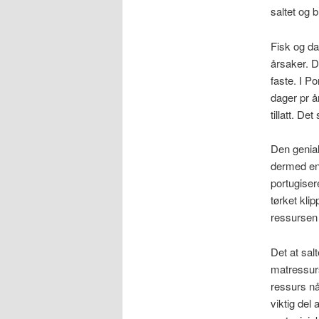
saltet og b
Fisk og da
årsaker. D
faste. I Po
dager pr år
tillatt. D
Den genial
dermed en
portugise
tørket kli
ressursen
Det at sal
matressurs
ressurs når
viktig del