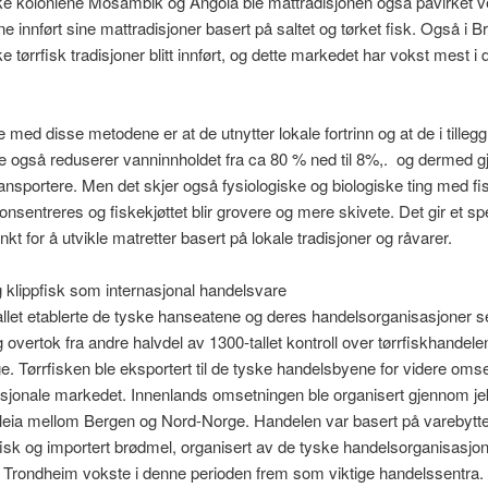
ke koloniene Mosambik og Angola ble mattradisjonen også påvirket v
e innført sine mattradisjoner basert på saltet og tørket fisk. Også i Br
e tørrfisk tradisjoner blitt innført, og dette markedet har vokst mest i
 med disse metodene er at de utnytter lokale fortrinn og at de i tillegg 
 også reduserer vanninnholdet fra ca 80 % ned til 8%,. og dermed gj
transportere. Men det skjer også fysiologiske og biologiske ting med fis
sentreres og fiskekjøttet blir grovere og mere skivete. Det gir et s
kt for å utvikle matretter basert på lokale tradisjoner og råvarer.
g klippfisk som internasjonal handelsvare
llet etablerte de tyske hanseatene og deres handelsorganisasjoner s
 overtok fra andre halvdel av 1300-tallet kontroll over tørrfiskhandel
. Tørrfisken ble eksportert til de tyske handelsbyene for videre oms
asjonale markedet. Innenlands omsetningen ble organisert gjennom je
tleia mellom Bergen og Nord-Norge. Handelen var basert på varebytt
fisk og importert brødmel, organisert av de tyske handelsorganisasjo
Trondheim vokste i denne perioden frem som viktige handelssentra. 