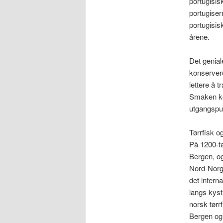
portugisis
portugisern
portugisisk
årene.
Det geniale
konservere
lettere å 
Smaken kon
utgangspun
Tørrfisk o
På 1200-ta
Bergen, og
Nord-Norge
det intern
langs kys
norsk tørr
Bergen og 