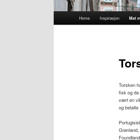
Main
Home
Inspirasjon
Mat m
menu
Tor
Torsken ha
fisk og da
vært en vi
og betalte
Portugisisk
Grønland,
Foundland 