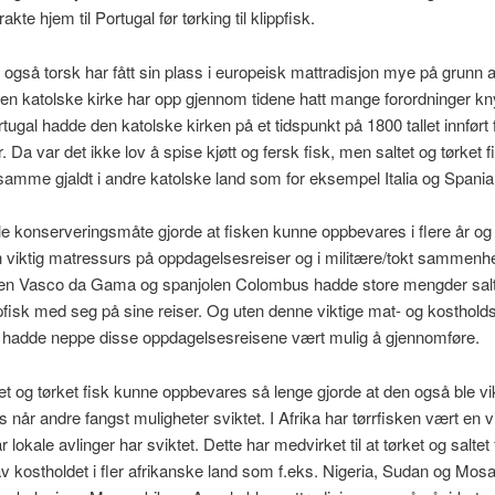
rakte hjem til Portugal før tørking til klippfisk.
 også torsk har fått sin plass i europeisk mattradisjon mye på grunn a
en katolske kirke har opp gjennom tidene hatt mange forordninger knyt
rtugal hadde den katolske kirken på et tidspunkt på 1800 tallet innført 
. Da var det ikke lov å spise kjøtt og fersk fisk, men saltet og tørket f
et samme gjaldt i andre katolske land som for eksempel Italia og Spania
e konserveringsmåte gjorde at fisken kunne oppbevares i flere år og
 viktig matressurs på oppdagelsesreiser og i militære/tokt sammenh
ren Vasco da Gama og spanjolen Colombus hadde store mengder salt
ppfisk med seg på sine reiser. Og uten denne viktige mat- og kosthold
 hadde neppe disse oppdagelsesreisene vært mulig å gjennomføre.
tet og tørket fisk kunne oppbevares så lenge gjorde at den også ble v
 når andre fangst muligheter sviktet. I Afrika har tørrfisken vært en vi
 lokale avlinger har sviktet. Dette har medvirket til at tørket og saltet 
 av kostholdet i fler afrikanske land som f.eks. Nigeria, Sudan og Mos