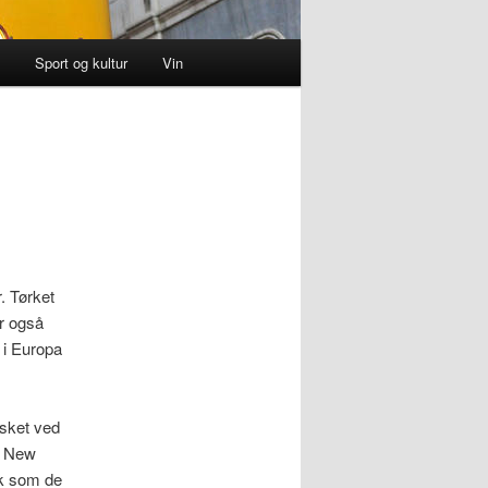
s
Sport og kultur
Vin
r. Tørket
ar også
r i Europa
isket ved
å New
sk som de