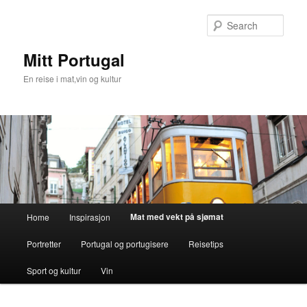
Skip
to
Sear
primary
content
Mitt Portugal
En reise i mat,vin og kultur
Main
Mat med vekt på sjømat
Home
Inspirasjon
menu
Portretter
Portugal og portugisere
Reisetips
Sport og kultur
Vin