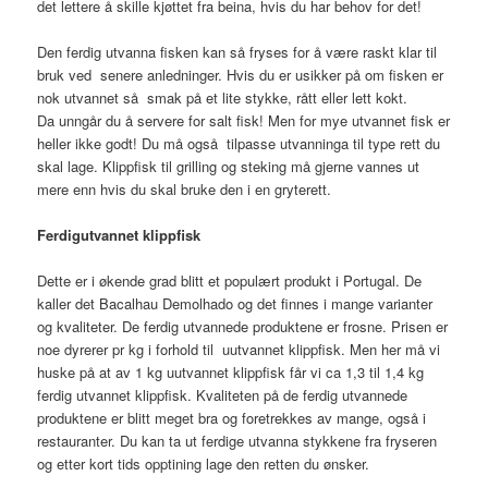
det lettere å skille kjøttet fra beina, hvis du har behov for det!
Den ferdig utvanna fisken kan så fryses for å være raskt klar til
bruk ved senere anledninger. Hvis du er usikker på om fisken er
nok utvannet så smak på et lite stykke, rått eller lett kokt.
Da unngår du å servere for salt fisk! Men for mye utvannet fisk er
heller ikke godt! Du må også tilpasse utvanninga til type rett du
skal lage. Klippfisk til grilling og steking må gjerne vannes ut
mere enn hvis du skal bruke den i en gryterett.
Ferdigutvannet klippfisk
Dette er i økende grad blitt et populært produkt i Portugal. De
kaller det Bacalhau Demolhado og det finnes i mange varianter
og kvaliteter. De ferdig utvannede produktene er frosne. Prisen er
noe dyrerer pr kg i forhold til uutvannet klippfisk. Men her må vi
huske på at av 1 kg uutvannet klippfisk får vi ca 1,3 til 1,4 kg
ferdig utvannet klippfisk. Kvaliteten på de ferdig utvannede
produktene er blitt meget bra og foretrekkes av mange, også i
restauranter. Du kan ta ut ferdige utvanna stykkene fra fryseren
og etter kort tids opptining lage den retten du ønsker.