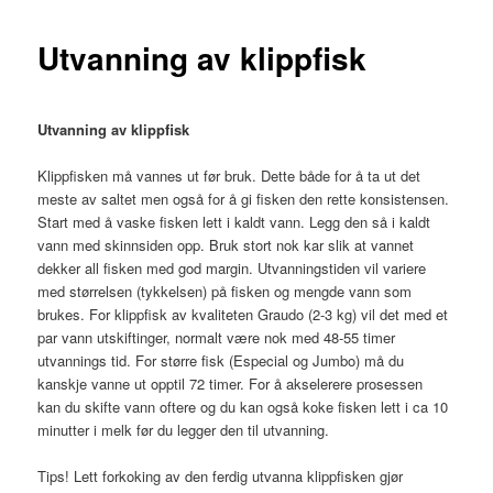
Utvanning av klippfisk
Utvanning av klippfisk
Klippfisken må vannes ut før bruk. Dette både for å ta ut det
meste av saltet men også for å gi fisken den rette konsistensen.
Start med å vaske fisken lett i kaldt vann. Legg den så i kaldt
vann med skinnsiden opp. Bruk stort nok kar slik at vannet
dekker all fisken med god margin. Utvanningstiden vil variere
med størrelsen (tykkelsen) på fisken og mengde vann som
brukes. For klippfisk av kvaliteten Graudo (2-3 kg) vil det med et
par vann utskiftinger, normalt være nok med 48-55 timer
utvannings tid. For større fisk (Especial og Jumbo) må du
kanskje vanne ut opptil 72 timer. For å akselerere prosessen
kan du skifte vann oftere og du kan også koke fisken lett i ca 10
minutter i melk før du legger den til utvanning.
Tips! Lett forkoking av den ferdig utvanna klippfisken gjør