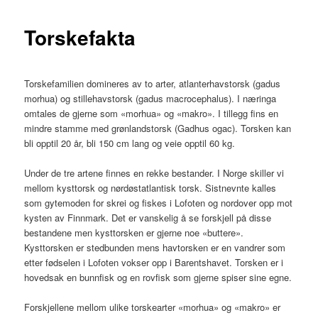
Torskefakta
Torskefamilien domineres av to arter, atlanterhavstorsk (gadus
morhua) og stillehavstorsk (gadus macrocephalus). I næringa
omtales de gjerne som «morhua» og «makro». I tillegg fins en
mindre stamme med grønlandstorsk (Gadhus ogac). Torsken kan
bli opptil 20 år, bli 150 cm lang og veie opptil 60 kg.
Under de tre artene finnes en rekke bestander. I Norge skiller vi
mellom kysttorsk og nørdøstatlantisk torsk. Sistnevnte kalles
som gytemoden for skrei og fiskes i Lofoten og nordover opp mot
kysten av Finnmark. Det er vanskelig å se forskjell på disse
bestandene men kysttorsken er gjerne noe «buttere».
Kysttorsken er stedbunden mens havtorsken er en vandrer som
etter fødselen i Lofoten vokser opp i Barentshavet. Torsken er i
hovedsak en bunnfisk og en rovfisk som gjerne spiser sine egne.
Forskjellene mellom ulike torskearter «morhua» og «makro» er