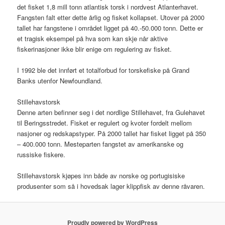
det fisket 1,8 mill tonn atlantisk torsk i nordvest Atlanterhavet.
Fangsten falt etter dette årlig og fisket kollapset. Utover på 2000
tallet har fangstene i området ligget på 40.-50.000 tonn. Dette er
et tragisk eksempel på hva som kan skje når aktive
fiskerinasjoner ikke blir enige om regulering av fisket.
I 1992 ble det innført et totalforbud for torskefiske på Grand
Banks utenfor Newfoundland.
Stillehavstorsk
Denne arten befinner seg i det nordlige Stillehavet, fra Gulehavet
til Beringsstredet. Fisket er regulert og kvoter fordelt mellom
nasjoner og redskapstyper. På 2000 tallet har fisket ligget på 350
– 400.000 tonn. Mesteparten fangstet av amerikanske og
russiske fiskere.
Stillehavstorsk kjøpes inn både av norske og portugisiske
produsenter som så i hovedsak lager klippfisk av denne råvaren.
Proudly powered by WordPress