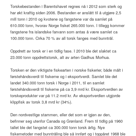
Torskebestanden i Barentshavet regnes nå i 2012 som sterk og
har økt kraftig siden 2006. Bestanden er anslått til å utgjøre 2,5
mill tonn i 2010 og kvotene og fangstene var da samlet på
610.000 tonn, hvorav Norge fisket 265.000 tonn. I tillegg kommer
fangstene fra islandske farvann som antas å være samlet ca
100.000 tonn. Cirka 70 % av all torsk fanges med bunntrål.
Oppdrett av torsk er i en tidlig fase. I 2010 ble det slaktet ca
23.000 tonn oppdrettstorsk, alt av arten Gadhus Morhua.
Torsken er den viktigste fiskearten i norske fiskerier, både målt i
førstehåndsverdi til fiskerne og i eksportverdi. Samlet ble det
landet 340.000 tonn torsk i Norge i 2011, til en samlet
førstehåndsverdi til fiskerne på ca 3,9 mrd kr. Eksportverdien av
torskeprodukter var på 11.2 mrd kr. Av eksportverdien utgjorde
klippfisk av torsk 3,8 mrd kr (34%).
Den nordvestlige stammen, eller det som er igjen av den,
befinner seg utenfor Canada og Grønland. Frem til tidlig på 1960
tallet ble det fangstet ca 300.000 tonn torsk årlig. Nye
fiskemetoder med bunntråling ble så innført og i toppåret 1968 ble