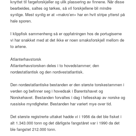
knyttet til fargeforskjeller og ulik plassering av finnene. Når disse
bearbeides, saltes og tørkes, så vil forskjellene bli mindre
synlige. Mest synlig er at «makro’en» har en hvit stripe ytterst på
hale sporen.
I klippfisk sammenheng så er oppfatningen hos de portugiserne
vi har snakket med at det ikke er noen smaksforskjell mellom de
to artene.
Atlanterhavstorsk
Atlanterhavstorsken deles i to hovedstammer; den
nordøstatlantisk og den nordvestatlantisk.
Den nordøstatlantiske bestanden er den største torskestammen i
verden og befinner seg i hovedsak i Barentshavet og
Norskehavet. Bestanden forvaltes i dag i fellesskap av norske og
russiske myndigheter. Bestanden har variert mye over tid.
Det største registrerte uttaket hadde vi i 1956 da det ble fisket i
alt 1.343.000 tonn og det dårligste fangståret var i 1990 da det
ble fangstet 212.000 tonn.