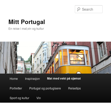
Skip
to
Sear
primary
content
Mitt Portugal
En reise i mat,vin og kultur
Main
Mat med vekt på sjømat
Home
Inspirasjon
menu
Portretter
Portugal og portugisere
Reisetips
Sport og kultur
Vin