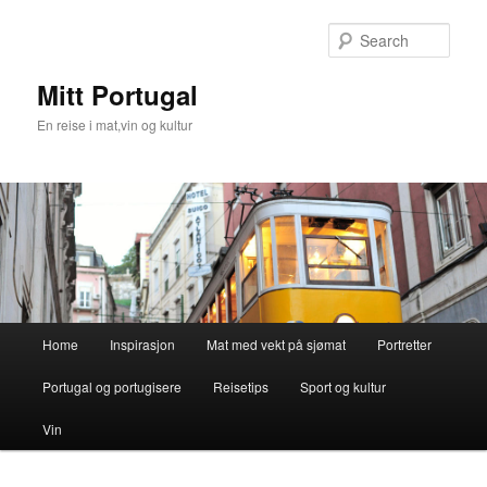
Skip
Skip
to
to
Sear
primary
secondary
content
content
Mitt Portugal
En reise i mat,vin og kultur
Main
Home
Inspirasjon
Mat med vekt på sjømat
Portretter
menu
Portugal og portugisere
Reisetips
Sport og kultur
Vin