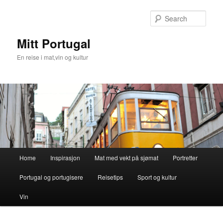
Skip
Skip
to
to
Sear
primary
secondary
content
content
Mitt Portugal
En reise i mat,vin og kultur
Main
Home
Inspirasjon
Mat med vekt på sjømat
Portretter
menu
Portugal og portugisere
Reisetips
Sport og kultur
Vin