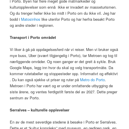
i Porto. Byen har flere meget gode matmarkeder og
kulturopplevelser som ennå ikke er invadert av masseturismen.
Og du trenger heller ikke bo midt i Porto om du ikke vil. Jeg har
bodd i
Matosinhos
like utenfor Porto og har herfra besøkt Porto
og andre steder i regionen.
Transport i Porto området
Vi liker å gå på oppdagelsesferd når vi reiser. Men vi bruker også
mye buss, Uber (svært tilgjengelig i Porto), tar Metroen og tog til
nærliggende områder. Og noen ganger er det greit å sykle. Bruk
Google Maps, legg inn hvor du skal og velg transportmåte. Da
kommer rutetabeller og stoppesteder opp. Informativt og effektivt
. Du kan også sjekke ut priser og ruter på
Metro do Porto
.
Metroen i Porto har vært og er under omfattende utbygging de
siste årene, og ventes ferdigstilt første del av 2027. Dette preger
sentrum av Porto.
Serralves – kulturelle opplevelser
En av de mest severdige stedene å besøke i Porto er Serralves.
Dette er et “kultur kompleks” med museum, en gedigen park, en