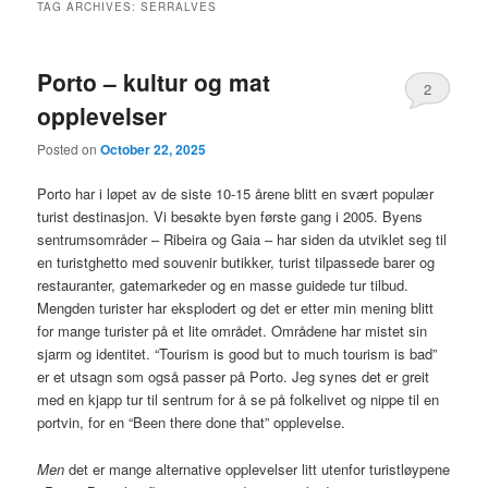
TAG ARCHIVES:
SERRALVES
Porto – kultur og mat
2
opplevelser
Posted on
October 22, 2025
Porto har i løpet av de siste 10-15 årene blitt en svært populær
turist destinasjon. Vi besøkte byen første gang i 2005. Byens
sentrumsområder – Ribeira og Gaia – har siden da utviklet seg til
en turistghetto med souvenir butikker, turist tilpassede barer og
restauranter, gatemarkeder og en masse guidede tur tilbud.
Mengden turister har eksplodert og det er etter min mening blitt
for mange turister på et lite området. Områdene har mistet sin
sjarm og identitet. “Tourism is good but to much tourism is bad”
er et utsagn som også passer på Porto. Jeg synes det er greit
med en kjapp tur til sentrum for å se på folkelivet og nippe til en
portvin, for en “Been there done that” opplevelse.
Men
det er mange alternative opplevelser litt utenfor turistløypene