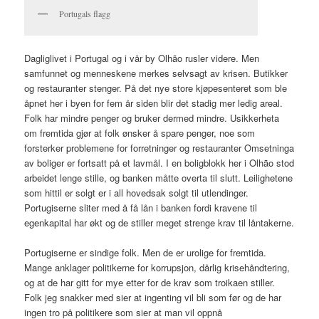
Portugals flagg
Dagliglivet i Portugal og i vår by Olhão rusler videre. Men
samfunnet og menneskene merkes selvsagt av krisen. Butikker
og restauranter stenger. På det nye store kjøpesenteret som ble
åpnet her i byen for fem år siden blir det stadig mer ledig areal.
Folk har mindre penger og bruker dermed mindre. Usikkerheta
om fremtida gjør at folk ønsker å spare penger, noe som
forsterker problemene for forretninger og restauranter Omsetninga
av boliger er fortsatt på et lavmål. I en boligblokk her i Olhão stod
arbeidet lenge stille, og banken måtte overta til slutt. Leilighetene
som hittil er solgt er i all hovedsak solgt til utlendinger.
Portugiserne sliter med å få lån i banken fordi kravene til
egenkapital har økt og de stiller meget strenge krav til låntakerne.
Portugiserne er sindige folk. Men de er urolige for fremtida.
Mange anklager politikerne for korrupsjon, dårlig krisehåndtering,
og at de har gitt for mye etter for de krav som troikaen stiller.
Folk jeg snakker med sier at ingenting vil bli som før og de har
ingen tro på politikere som sier at man vil oppnå