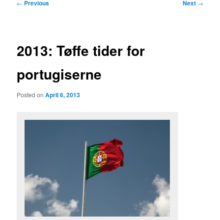
Post
←
Previous
Next
→
navigation
2013: Tøffe tider for
portugiserne
Posted on
April 6, 2013