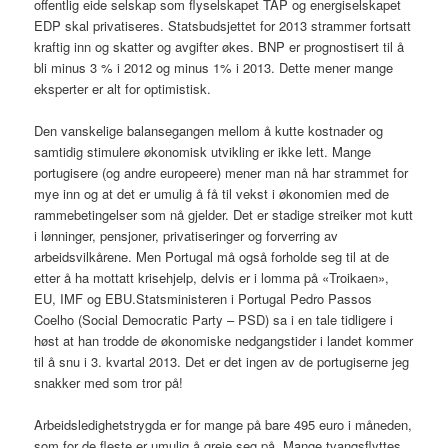
offentlig eide selskap som flyselskapet TAP og energiselskapet
EDP skal privatiseres. Statsbudsjettet for 2013 strammer fortsatt
kraftig inn og skatter og avgifter økes. BNP er prognostisert til å
bli minus 3 % i 2012 og minus 1% i 2013. Dette mener mange
eksperter er alt for optimistisk.
Den vanskelige balansegangen mellom å kutte kostnader og
samtidig stimulere økonomisk utvikling er ikke lett. Mange
portugisere (og andre europeere) mener man nå har strammet for
mye inn og at det er umulig å få til vekst i økonomien med de
rammebetingelser som nå gjelder. Det er stadige streiker mot kutt
i lønninger, pensjoner, privatiseringer og forverring av
arbeidsvilkårene. Men Portugal må også forholde seg til at de
etter å ha mottatt krisehjelp, delvis er i lomma på «Troikaen»,
EU, IMF og EBU.Statsministeren i Portugal Pedro Passos
Coelho (Social Democratic Party – PSD) sa i en tale tidligere i
høst at han trodde de økonomiske nedgangstider i landet kommer
til å snu i 3. kvartal 2013. Det er det ingen av de portugiserne jeg
snakker med som tror på!
Arbeidsledighetstrygda er for mange på bare 495 euro i måneden,
som for de fleste er umulig å greie seg på. Mange tvangsflyttes