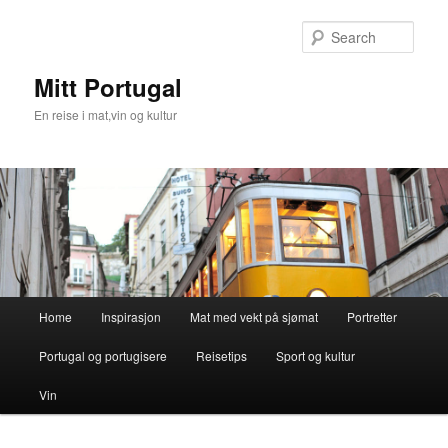
Skip
to
Sear
primary
content
Mitt Portugal
En reise i mat,vin og kultur
Main
Home
Inspirasjon
Mat med vekt på sjømat
Portretter
menu
Portugal og portugisere
Reisetips
Sport og kultur
Vin