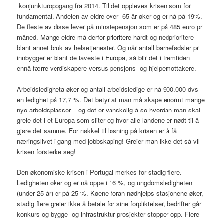
konjunkturoppgang fra 2014. Til det oppleves krisen som for
fundamental. Andelen av eldre over 65 år øker og er nå på 19%.
De fleste av disse lever på minstepensjon som er på 485 euro pr
måned. Mange eldre må derfor prioritere hardt og nedprioritere
blant annet bruk av helsetjenester. Og når antall barnefødsler pr
innbygger er blant de laveste i Europa, så blir det i fremtiden
ennå færre verdiskapere versus pensjons- og hjelpemottakere.
Arbeidsledigheta øker og antall arbeidsledige er nå 900.000 dvs
en ledighet på 17,7 %. Det betyr at man må skape enormt mange
nye arbeidsplasser – og det er vanskelig å se hvordan man skal
greie det i et Europa som sliter og hvor alle landene er nødt til å
gjøre det samme. For nøkkel til løsning på krisen er å få
næringslivet i gang med jobbskaping! Greier man ikke det så vil
krisen forsterke seg!
Den økonomiske krisen i Portugal merkes for stadig flere.
Ledigheten øker og er nå oppe i 16 %, og ungdomsledigheten
(under 25 år) er på 25 %. Køene foran nødhjelps stasjonene øker,
stadig flere greier ikke å betale for sine forpliktelser, bedrifter går
konkurs og bygge- og infrastruktur prosjekter stopper opp. Flere