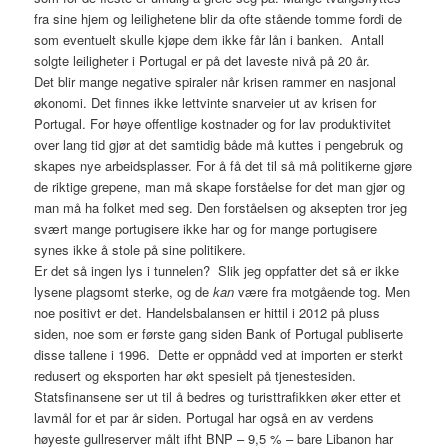
fra sine hjem og leilighetene blir da ofte stående tomme fordi de
som eventuelt skulle kjøpe dem ikke får lån i banken. Antall
solgte leiligheter i Portugal er på det laveste nivå på 20 år.
Det blir mange negative spiraler når krisen rammer en nasjonal
økonomi. Det finnes ikke lettvinte snarveier ut av krisen for
Portugal. For høye offentlige kostnader og for lav produktivitet
over lang tid gjør at det samtidig både må kuttes i pengebruk og
skapes nye arbeidsplasser. For å få det til så må politikerne gjøre
de riktige grepene, man må skape forståelse for det man gjør og
man må ha folket med seg. Den forståelsen og aksepten tror jeg
svært mange portugisere ikke har og for mange portugisere
synes ikke å stole på sine politikere.
Er det så ingen lys i tunnelen? Slik jeg oppfatter det så er ikke
lysene plagsomt sterke, og de
kan
være fra motgående tog. Men
noe positivt er det. Handelsbalansen er hittil i 2012 på pluss
siden, noe som er første gang siden Bank of Portugal publiserte
disse tallene i 1996. Dette er oppnådd ved at importen er sterkt
redusert og eksporten har økt spesielt på tjenestesiden.
Statsfinansene ser ut til å bedres og turisttrafikken øker etter et
lavmål for et par år siden. Portugal har også en av verdens
høyeste gullreserver målt ifht BNP – 9,5 % – bare Libanon har