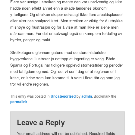
Flere var uenige i streiken og mente den var unødvendig og ikke
hadde noen effekt annet enn å skade landenes økonomi
ytterligere. Og streiken skaper selvsagt ikke flere arbeidsplasser
eller øker nasjonalproduktet. Men streiken er viktig for å uttrykke
misnøye og frustrasjon og for å vise at man ikke er alene men
står sammen. For det er selvsagt også en kamp om fordeling av
byrder, penger og makt.
Streiketogene gjennom gatene med de store historiske
byggverkene illustrerer jo nettopp at ingenting er varig. Både
Spania og Portugal har tidligere opplevd storhetstider og perioder
med fattigdom og nød. Og det vi ser i dag er at regionen er i
krise, en krise som kan komme til å vare i flere tiår og som jeg
tror vil endre regionen.
This entry was posted in
Uncategorized
by
admin
. Bookmark the
permalink
.
Leave a Reply
Your email address will not be published.
Required fields