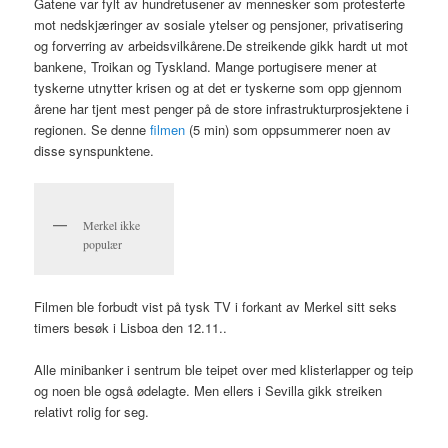
Gatene var fylt av hundretusener av mennesker som protesterte
mot nedskjæringer av sosiale ytelser og pensjoner, privatisering
og forverring av arbeidsvilkårene.De streikende gikk hardt ut mot
bankene, Troikan og Tyskland. Mange portugisere mener at
tyskerne utnytter krisen og at det er tyskerne som opp gjennom
årene har tjent mest penger på de store infrastrukturprosjektene i
regionen. Se denne
filmen
(5 min) som oppsummerer noen av
disse synspunktene.
Merkel ikke
populær
Filmen ble forbudt vist på tysk TV i forkant av Merkel sitt seks
timers besøk i Lisboa den 12.11..
Alle minibanker i sentrum ble teipet over med klisterlapper og teip
og noen ble også ødelagte. Men ellers i Sevilla gikk streiken
relativt rolig for seg.