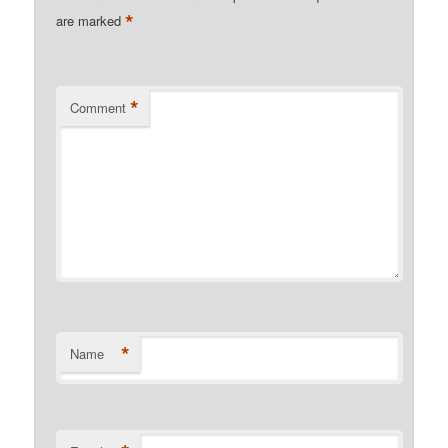
*
are marked
*
Comment
*
Name