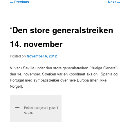
Post
←
Previous
Next
→
navigation
‘Den store generalstreiken
14. november
Posted on
November 6, 2012
Vi var i Sevilla under den store generalstreiken (Huelga General)
den 14. november. Streiken var en koordinert aksjon i Spania og
Portugal med sympatistreiker over hele Europa (men ikke i
Norge!).
Folket marsjerer i gaten i
Sevilla