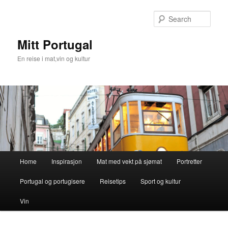
Skip
to
Sear
primary
content
Mitt Portugal
En reise i mat,vin og kultur
Main
Home
Inspirasjon
Mat med vekt på sjømat
Portretter
menu
Portugal og portugisere
Reisetips
Sport og kultur
Vin