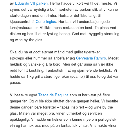
av
Eduardo VII parken
. Herfra hadde vi kort vei til det meste. Vi
synes det var nydelig å bo i nærheten av parken slik at vi kunne
starte dagen med en trimtur. Herfra er det ikke langt til
kjøpesentret til
Corte Ingles
. Her fant vi i underetasjen gode
lunsjrestauranter. Vi likte tapas restauranten best. Ta plass ved
disken og bestill etter lyst og behag. God mat, hyggelig stemning
og wine by the glas.
Skal du ha et godt sjømat måltid med grillet tigerreker,
sjøkreps eller hummer så anbefaler jeg
Cervejaria Ramiro.
Meget
hektisk og vanskelig å få bord. Men det går unna så vær ikke
redd for litt køståing. Fantastisk mat og sjarmerende hektisk. Vi
hadde ca 1 kg grilla store tigerreker (scampi) til oss to og det var
passe.
Vi besøkte også
Tasca da Esquina
som vi har vært på flere
ganger før. Og vi ble ikke skuffet denne gangen heller. Vi bestilte
denne gangen bare forretter – tapas inspirert – og wine by the
glas. Maten var meget bra, vinen utmerket og servicen
upåklagelig. Vi hadde en kelner som kunne mye om portugisisk
vin og han tok oss med på en fantastisk vintur. Vi smakte viner