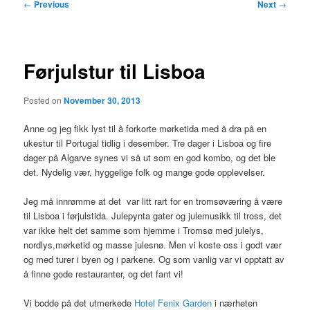
Post
←
Previous
Next
→
navigation
Førjulstur til Lisboa
Posted on
November 30, 2013
Anne og jeg fikk lyst til å forkorte mørketida med å dra på en
ukestur til Portugal tidlig i desember. Tre dager i Lisboa og fire
dager på Algarve synes vi så ut som en god kombo, og det ble
det. Nydelig vær, hyggelige folk og mange gode opplevelser.
Jeg må innrømme at det var litt rart for en tromsøværing å være
til Lisboa i førjulstida. Julepynta gater og julemusikk til tross, det
var ikke helt det samme som hjemme i Tromsø med julelys,
nordlys,mørketid og masse julesnø. Men vi koste oss i godt vær
og med turer i byen og i parkene. Og som vanlig var vi opptatt av
å finne gode restauranter, og det fant vi!
Vi bodde på det utmerkede
Hotel Fenix Garden
i nærheten