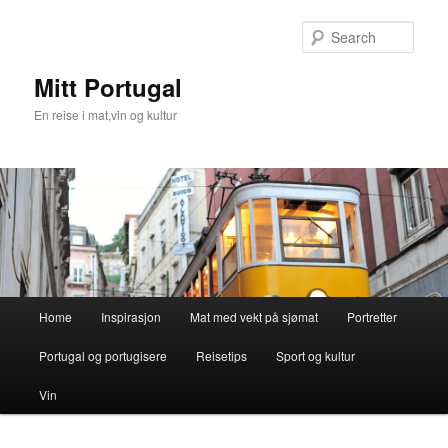
Skip
to
Sear
primary
content
Mitt Portugal
En reise i mat,vin og kultur
Main
Home
Inspirasjon
Mat med vekt på sjømat
Portretter
menu
Portugal og portugisere
Reisetips
Sport og kultur
Vin